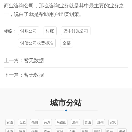
商业咨询公司，那么咨询业务就是其中最主要的业务之
一，说白了就是帮助用户出谋划策。
讨账公司
讨账
汉中讨账公司
标签：
讨债公司收费标准
全部
上一篇：暂无数据
下一篇：暂无数据
城市分站
安徽
合肥
亳州
芜湖
马鞍山
池州
黄山
滁州
安庆
淮南
淮北
蚌埠
宿州
宣城
六安
阜阳
铜陵
明光
天长